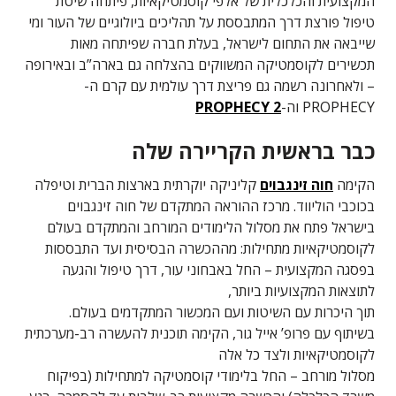
המקצועית והכלכלית של אלפי קוסמטיקאיות, פיתחה שיטת
טיפול פורצת דרך המתבססת על תהליכים ביולוגיים של העור ומי
שייבאה את התחום לישראל, בעלת חברה שפיתחה מאות
תכשירים לקוסמטיקה המשווקים בהצלחה גם בארה”ב ובאירופה
– ולאחרונה רשמה גם פריצת דרך עולמית עם קרם ה-
PROPHECY וה-
2 PROPHECY
כבר בראשית הקריירה שלה
הקימה
חוה זינגבוים
קליניקה יוקרתית בארצות הברית וטיפלה
בכוכבי הוליווד. מרכז ההוראה המתקדם של חוה זינגבוים
בישראל פתח את מסלול הלימודים המורחב והמתקדם בעולם
לקוסמטיקאיות מתחילות: מההכשרה הבסיסית ועד התבססות
בפסגה המקצועית – החל באבחוני עור, דרך טיפול והגעה
לתוצאות המקצועיות ביותר,
תוך היכרות עם השיטות ועם המכשור המתקדמים בעולם.
בשיתוף עם פרופ’ אייל גור, הקימה תוכנית להעשרה רב-מערכתית
לקוסמטיקאיות ולצד כל אלה
מסלול מורחב – החל בלימודי קוסמטיקה למתחילות (בפיקוח