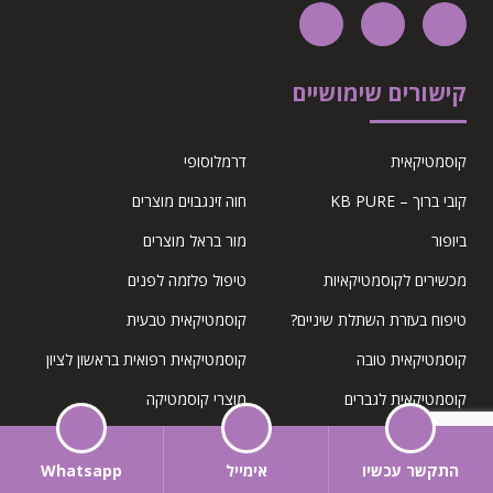
קישורים שימושיים
קוסמטיקאית
דרמלוסופי
קובי ברוך – KB PURE
חוה זינגבוים מוצרים
ביופור
מור בראל מוצרים
מכשירים לקוסמטיקאיות
טיפול פלזמה לפנים
טיפוח בעזרת השתלת שיניים?
קוסמטיקאית טבעית
קוסמטיקאית טובה
קוסמטיקאית רפואית בראשון לציון
קוסמטיקאית לגברים
מוצרי קוסמטיקה
מכשיר פלזמה לקוסמטיקאית
קניית מכשיר לייזר להסרת שיער
התקשר עכשיו
אימייל
Whatsapp
תקנון ומדיניות
מדיניות החזרה מוצרים