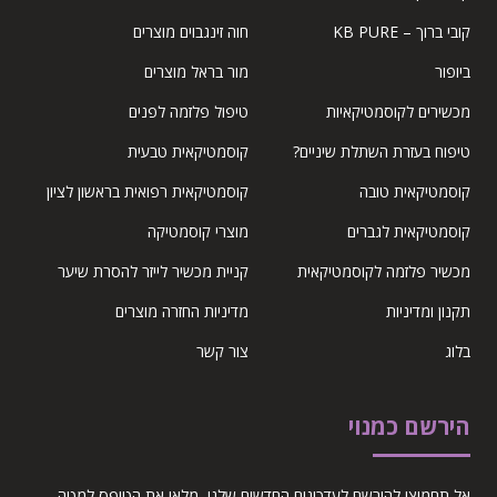
קובי ברוך – KB PURE
חוה זינגבוים מוצרים
ביופור
מור בראל מוצרים
מכשירים לקוסמטיקאיות
טיפול פלזמה לפנים
טיפוח בעזרת השתלת שיניים?
קוסמטיקאית טבעית
קוסמטיקאית טובה
קוסמטיקאית רפואית בראשון לציון
קוסמטיקאית לגברים
מוצרי קוסמטיקה
מכשיר פלזמה לקוסמטיקאית
קניית מכשיר לייזר להסרת שיער
תקנון ומדיניות
מדיניות החזרה מוצרים
בלוג
צור קשר
הירשם כמנוי
אל תחמיצו להירשם לעדכונים החדשים שלנו, מלאו את הטופס למטה.