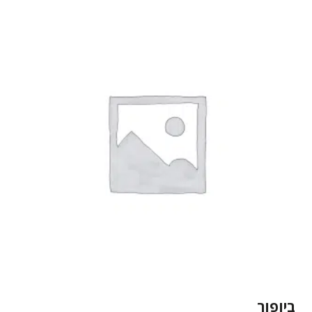
ביופור