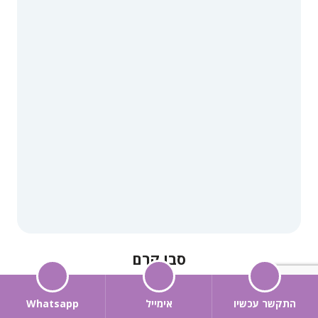
סבו קרם
התקשר עכשיו
אימייל
Whatsapp
לקנייה