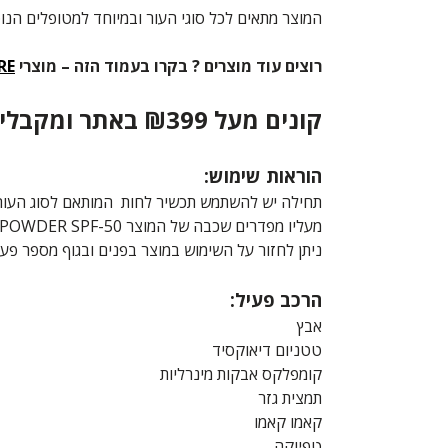
המוצר מתאים לכל סוגי העור ובמיוחד למטופלים הנו
רוצים עוד מוצרים ? בקרו בעמוד הזה – מוצרי
RE
קונים מעל ₪399 באתר ומקבלים סבון קצף
הוראות שימוש:
תחילה יש להשתמש תכשיר לחות המותאם לסוג העור
מעליו מפדרים שכבה של המוצר PUPO POWDER SPF-50 היוצר מברשת ההגנה מושלמת על העור.
ניתן לחזור על השימוש במוצר בפנים ובגוף מספר פעמ
הרכב פעיל:
אבץ
טטניום דיאוקסיד
קומפלקס אבקות מינרליות
תמצית גזר
קאמו קאמו
טפיוקה