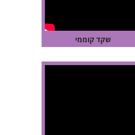
שקד קוממי